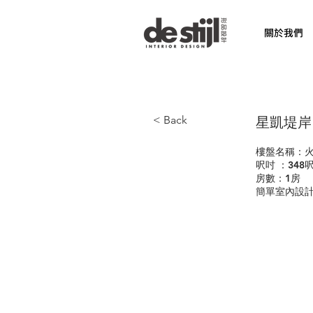
關於我們
< Back
星凱堤岸 
樓盤名稱：
呎吋 ：348
房數：1房
簡單室內設