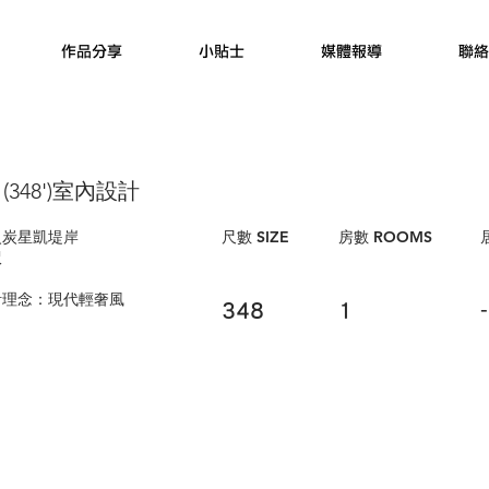
作品分享
小貼士
媒體報導
聯絡
(348')室內設計
火炭星凱堤岸
​尺數 SIZE
房數 ROOMS
呎
計理念：現代輕奢風
348
1
-