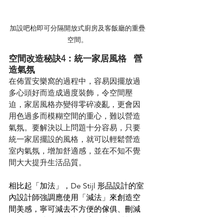
加設吧枱即可分隔開放式廚房及客飯廳的重疊
空間。
空間改造秘訣4：統一家居風格   營
造氣氛
在佈置安樂窩的過程中，容易因擺放過
多心頭好而造成過度裝飾，令空間壓
迫，家居風格亦變得零碎凌亂，更會因
用色過多而模糊空間的重心，難以營造
氣氛。要解決以上問題十分容易，只要
統一家居擺設的風格，就可以輕鬆營造
室内氣氛，增加舒適感，並在不知不覺
間大大提升生活品質。
相比起「加法」，De Stijl 形品設計的室
內設計師強調應使用「減法」來創造空
間美感，寧可減去不方便的傢俱、刪減