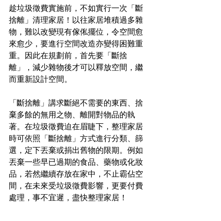
趁垃圾徵費實施前，不如實行一次「斷
捨離」清理家居！以往家居堆積過多雜
物，難以改變現有傢俬擺位，令空間愈
來愈少，要進行空間改造亦變得困難重
重。因此在規劃前，首先要「斷捨
離」，減少雜物後才可以釋放空間，繼
而重新設計空間。
「斷捨離」講求斷絕不需要的東西、捨
棄多餘的無用之物、離開對物品的執
著。在垃圾徵費迫在眉睫下，整理家居
時可依照「斷捨離」方式進行分類、篩
選，定下丟棄或捐出舊物的限期。例如
丟棄一些早已過期的食品、藥物或化妝
品，若然繼續存放在家中，不止霸佔空
間，在未來受垃圾徵費影響，更要付費
處理，事不宜遲，盡快整理家居！