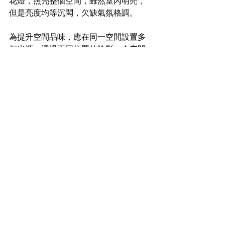
花燈，照亮整個空間，雖然室內明亮，
但是亮度均等沉悶，欠缺氣氛格調。
為提升空間品味，應在同一空間設置多
個光源，透過不同位置的陰影，令空間
更加立體，同時突出室內裝修風格。例
如在角落放置坐地燈可引領視線，達延
伸空間的作用；將光源照向家居擺設，
例如藝術擺設或觀葉植物，即可令擺設
成為家居設計的焦點；改用燈槽則可以
降低家居的壓迫感，同時增加空間感，
而且間接燈光看起來更自然舒適；夜間
燈光應選擇昏黃色澤，營造讓人放鬆的
氣氛。