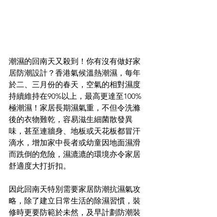
潮濕的回南天又殺到！你有沒有做好家
居防潮設計？香港氣候溫熱潮濕，每年
於二、三月份的春天，空氣的相對濕度
持續維持在90%以上，最高更達至100%
極潮濕！家居長期濕氣重，不但令洗滌
後的衣物難乾，容易滋生細菌散發異
味，甚至連牆身、地板或天花板都冒汗
滴水，增加家中長者或幼童因地面濕滑
而跣倒的危險，濕漉漉的環境亦令家居
舒適度大打折扣。
因此回南天特別需要家居防潮抗濕氣攻
略，除了建立日常生活的除濕習慣，裝
修時更要防範於未然，及早計劃防潮裝