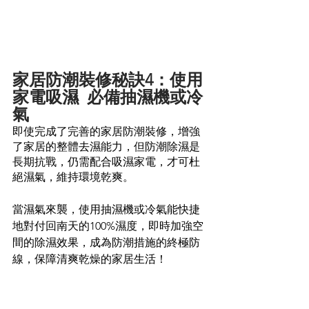
家居防潮裝修秘訣4：使用
家電吸濕  必備抽濕機或冷
氣
即使完成了完善的家居防潮裝修，增強
了家居的整體去濕能力，但防潮除濕是
長期抗戰，仍需配合吸濕家電，才可杜
絕濕氣，維持環境乾爽。
當濕氣來襲，​​使用抽濕機或冷氣能快捷
地對付回南天的100%濕度，即時加強空
間的除濕效果，成為防潮措施的終極防
線，保障清爽乾燥的家居生活！