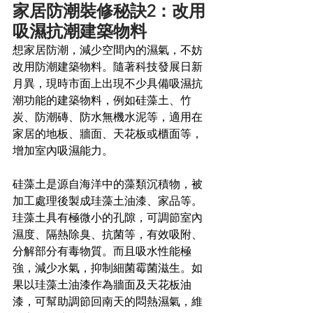
家居防潮裝修秘訣2：改用
吸濕抗潮建築物料
想家居防潮，減少空間內的濕氣，不妨
改用防潮建築物料。隨著科技發展日新
月異，現時市面上出現不少具備吸濕抗
潮功能的建築物料，例如硅藻土、竹
炭、防潮磚、防水無機水泥等，適用在
家居的地板、牆面、天花板或櫃面等，
增加室內吸濕能力。
硅藻土是源自海洋中的藻類沉積物，被
加工處理後製成珪藻土油漆、家品等。
珪藻土具有極微小的孔隙，可調節室內
濕度、隔熱除臭、抗菌等，有效吸附、
分解部分有毒物質。而且吸水性能極
強，減少水氣，抑制細菌霉菌滋生。如
果以珪藻土油漆作為牆面及天花板油
漆，可幫助調節回南天的悶熱濕氣，維